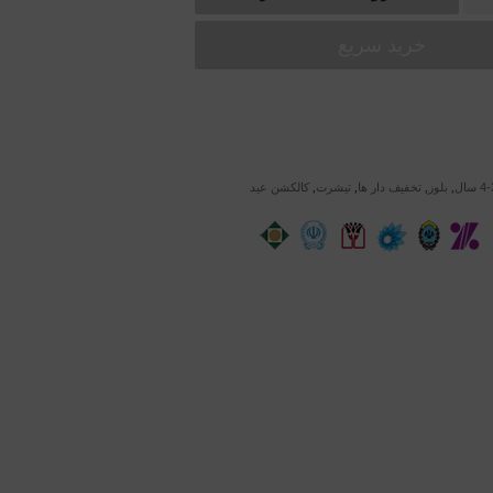
ال
,
بلوز
,
تخفیف دار ها
,
تيشرت
,
كالكشن عيد