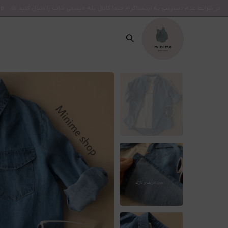
در شرایط عدم دسترسی به اینستاگرام حتما کانال بله مینیمی شاپ را دنبال کنید 🙏
op