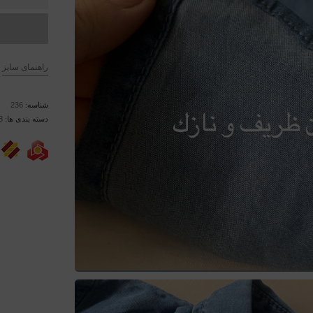
جين
ظريف
وارداتي
عدد
راهنمای سایز
شناسه:
236
دسته بندی ها:
3-4 س