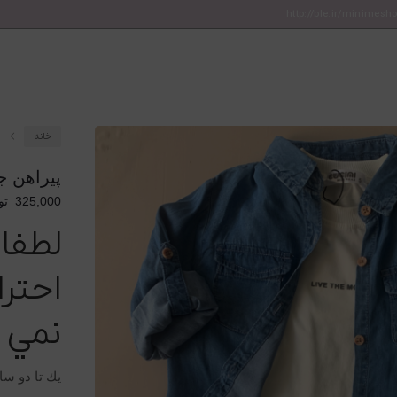
http://ble.ir/minimesh
خانه
پيراهن ج
325,000
تو
لطفا 
احتر
نمي ب
يك تا دو سا