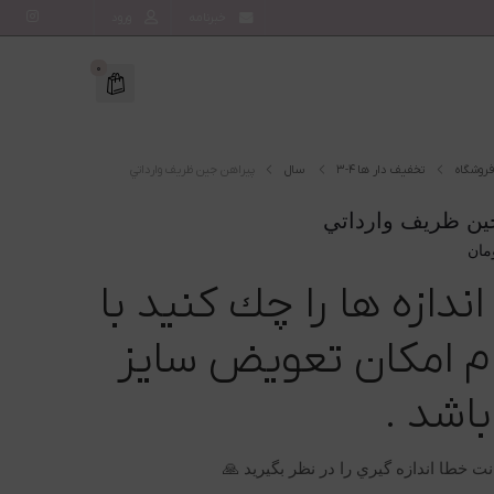
خبرنامه
ورود
0
فروشگاه
تخفیف دار ها
3-4 سال
پيراهن جين ظريف وارداتي
ين ظريف وارداتي
مان
اندازه ها را چك كنيد با
ام امكان تعويض سايز
اشد .
نت خطا اندازه گيري را در نظر بگيريد 🙏