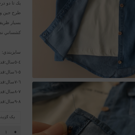
يك تا دو در
طرح جين وا
بسيار ظري
كشساني ندا
سايزبندي:
٤-٥سال:قد٤٨/عرض سينه ٣٧/آستين از يقه ٤٤
٥-٦سال:قد٥١/عرض سينه ٣٩/آستين از يقه ٤٦
٦-٧سال:قد٥٣/عرض سينه ٤١/استين از يقه ٤٨
٧-٨سال:قد٥٦/عرض سينه ٤٣/استين از يقه ٥٢
٨-٩سال:قد٥٨/عرض سينه ٤٥/استين از يقه ٥٨
یک گزینه 
پيراهن