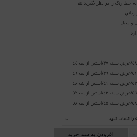
جه خطا رنگ را در نظر بگيريد 🙏
رداتي
ف و سبك
رد .
را انتخاب کنید
افزودن به سبد خرید